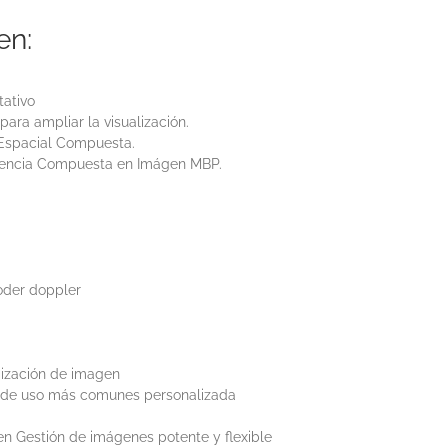
en:
ativo
ra ampliar la visualización.
Espacial Compuesta.
uencia Compuesta en Imágen MBP.
poder doppler
mización de imagen
s de uso más comunes personalizada
n Gestión de imágenes potente y flexible