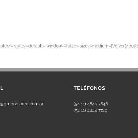
oppler/» style=»default» window=»false» size=»medium»]Volver[/butt
L
TELÉFONOS
s@grupobiored.com.ar
(54 11) 4844 7846
(54 11) 4844 7749