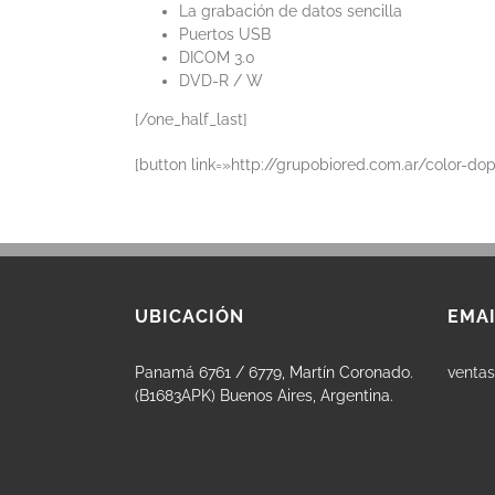
La grabación de datos sencilla
Puertos USB
DICOM 3.0
DVD-R / W
[/one_half_last]
[button link=»http://grupobiored.com.ar/color-d
UBICACIÓN
EMAI
Panamá 6761 / 6779, Martín Coronado.
venta
(B1683APK) Buenos Aires, Argentina.