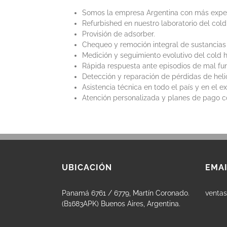
Somos la empresa Argentina con más experi
Refurbished en nuestro laboratorio del co
Provisión de adsorber.
Chequeo y remoción integral de sustancias
Medición y seguimiento evolutivo del cold 
Rápida respuesta ante episodios de mal fun
Detección y reparación de pérdidas de helio
Asistencia técnica en todo el país y en el ext
Atención personalizada y planes de pago co
UBICACIÓN
EMAI
Panamá 6761 / 6779, Martín Coronado.
venta
(B1683APK) Buenos Aires, Argentina.