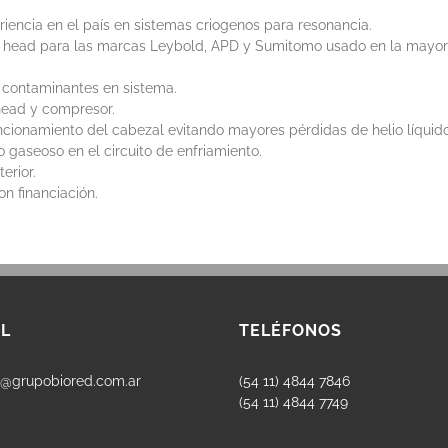
encia en el país en sistemas criogenos para resonancia.
ld head para las marcas Leybold, APD y Sumitomo usado en la mayor
 contaminantes en sistema.
head y compresor.
cionamiento del cabezal evitando mayores pérdidas de helio líquido
 gaseoso en el circuito de enfriamiento.
erior.
n financiación.
L
TELÉFONOS
s@grupobiored.com.ar
(54 11) 4844 7846
(54 11) 4844 7749